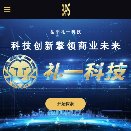
岳 阳 礼 一 科 技
科 技 创 新 擎 领 商 业 未 来
开始探索